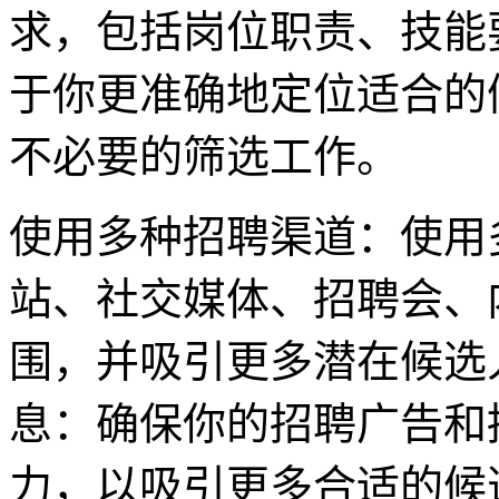
求，包括岗位职责、技能
于你更准确地定位适合的
不必要的筛选工作。
使用多种招聘渠道：使用
站、社交媒体、招聘会、
围，并吸引更多潜在候选
息：确保你的招聘广告和
力，以吸引更多合适的候