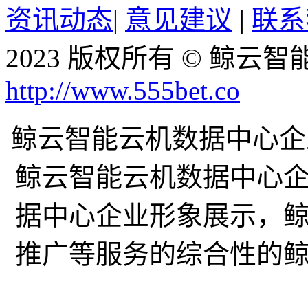
资讯动态
|
意见建议
|
联系
2023 版权所有 © 鲸
http://www.555bet.co
鲸云智能云机数据中心企业网w
鲸云智能云机数据中心
据中心企业形象展示，
推广等服务的综合性的